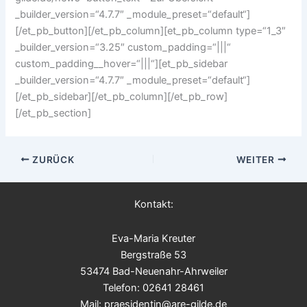
_builder_version=“4.7.7″ _module_preset=“default“]
[/et_pb_button][/et_pb_column][et_pb_column type=“1_3″
_builder_version=“3.25″ custom_padding=“|||“
custom_padding__hover=“|||“][et_pb_sidebar
_builder_version=“4.7.7″ _module_preset=“default“]
[/et_pb_sidebar][/et_pb_column][/et_pb_row]
[/et_pb_section]
ZURÜCK
WEITER
Kontakt:
Eva-Maria Kreuter
Bergstraße 53
53474 Bad-Neuenahr-Ahrweiler
Telefon: 02641 28461
Mail: praesidentin@are-gilde.de