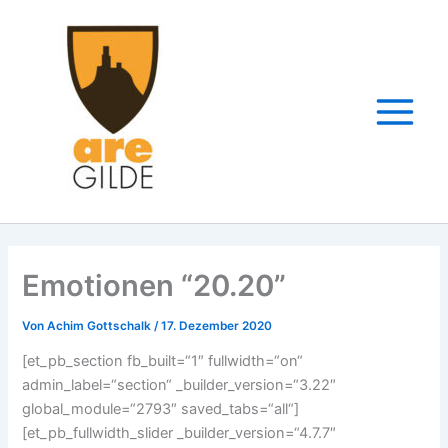
Zum
Inhalt
springen
Emotionen “20.20”
Von
Achim Gottschalk
/
17. Dezember 2020
[et_pb_section fb_built=“1″ fullwidth=“on“
admin_label=“section“ _builder_version=“3.22″
global_module=“2793″ saved_tabs=“all“]
[et_pb_fullwidth_slider _builder_version=“4.7.7″