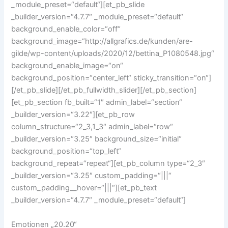
_module_preset=“default“][et_pb_slide
_builder_version=“4.7.7″ _module_preset=“default“
background_enable_color=“off“
background_image=“http://allgrafics.de/kunden/are-
gilde/wp-content/uploads/2020/12/bettina_P1080548.jpg“
background_enable_image=“on“
background_position=“center_left“ sticky_transition=“on“]
[/et_pb_slide][/et_pb_fullwidth_slider][/et_pb_section]
[et_pb_section fb_built=“1″ admin_label=“section“
_builder_version=“3.22″][et_pb_row
column_structure=“2_3,1_3″ admin_label=“row“
_builder_version=“3.25″ background_size=“initial“
background_position=“top_left“
background_repeat=“repeat“][et_pb_column type=“2_3″
_builder_version=“3.25″ custom_padding=“|||“
custom_padding__hover=“|||“][et_pb_text
_builder_version=“4.7.7″ _module_preset=“default“]
Emotionen „20.20“