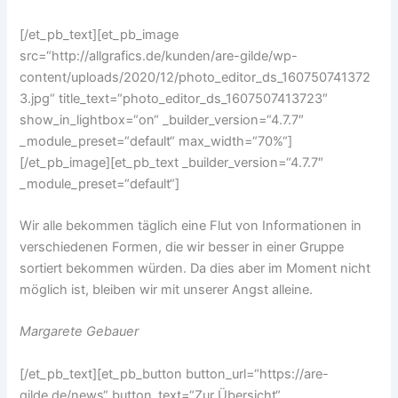
[/et_pb_text][et_pb_image
src=“http://allgrafics.de/kunden/are-gilde/wp-
content/uploads/2020/12/photo_editor_ds_160750741372
3.jpg“ title_text=“photo_editor_ds_1607507413723″
show_in_lightbox=“on“ _builder_version=“4.7.7″
_module_preset=“default“ max_width=“70%“]
[/et_pb_image][et_pb_text _builder_version=“4.7.7″
_module_preset=“default“]
Wir alle bekommen täglich eine Flut von Informationen in
verschiedenen Formen, die wir besser in einer Gruppe
sortiert bekommen würden. Da dies aber im Moment nicht
möglich ist, bleiben wir mit unserer Angst alleine.
Margarete Gebauer
[/et_pb_text][et_pb_button button_url=“https://are-
gilde.de/news“ button_text=“Zur Übersicht“